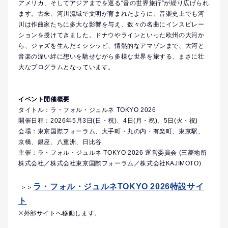
アメリカ、そしてアジアまでを巡る“音の世界旅行”が繰り広げられ
ます。古来、河川流域で文明が育まれたように、音楽史上でも河
川は作曲家たちに多大な影響を与え、数々の名曲にインスピレー
ションを授けてきました。ドナウやラインといった欧州の大河か
ら、ジャズを生んだミシシッピ、情熱的なアマゾンまで、大河と
音楽の深い絆に想いを馳せながら多様な世界を旅する、まさに壮
大なプログラムとなっています。
イベント開催概要
タイトル：ラ・フォル・ジュルネ TOKYO 2026
開催日程：2026年5月3日(日・祝)、4日(月・祝)、5日(火・祝)
会場：東京国際フォーラム、大手町・丸の内・有楽町、東京駅、
京橋、銀座、八重洲、日比谷
主催：ラ・フォル・ジュルネ TOKYO 2026 運営委員会 (三菱地所
株式会社／株式会社東京国際フォーラム／株式会社KAJIMOTO)
ラ・フォル・ジュルネTOKYO 2026特設サイ
＞＞
ト
※外部サイトへ移動します。