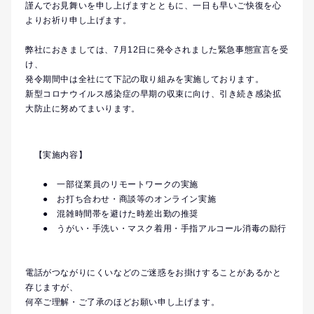
謹んでお見舞いを申し上げますとともに、一日も早いご快復を心
よりお祈り申し上げます。
弊社におきましては、7月12日に発令されました緊急事態宣言を受
け、
発令期間中は全社にて下記の取り組みを実施しております。
新型コロナウイルス感染症の早期の収束に向け、引き続き感染拡
大防止に努めてまいります。
【実施内容】
● 一部従業員のリモートワークの実施
● お打ち合わせ・商談等のオンライン実施
● 混雑時間帯を避けた時差出勤の推奨
● うがい・手洗い・マスク着用・手指アルコール消毒の励行
電話がつながりにくいなどのご迷惑をお掛けすることがあるかと
存じますが、
何卒ご理解・ご了承のほどお願い申し上げます。