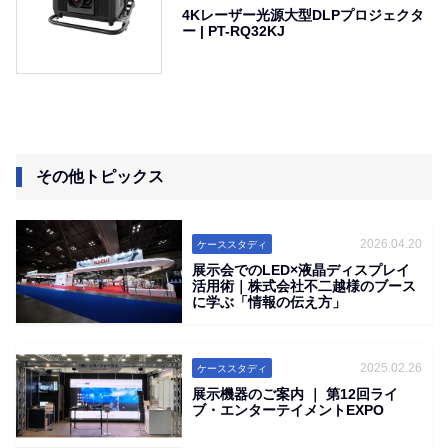
4Kレーザー光源大型DLPプロジェクタ
ー | PT-RQ32KJ
その他トピックス
2026.04.20
ケーススタディ
展示会でのLED×液晶ディスプレイ
活用術｜株式会社不二越様のブース
に学ぶ「情報の伝え方」
2025.02.26
ケーススタディ
展示機器のご案内 ｜ 第12回ライ
ブ・エンターテイメントEXPO