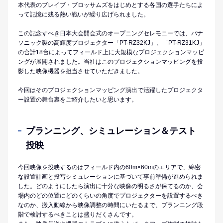
本代表のブレイブ・ブロッサムズをはじめとする各国の選手たちによ
って記憶に残る熱い戦いが繰り広げられました。
この記念すべき日本大会開会式のオープニングセレモニーでは、パナ
ソニック製の高輝度プロジェクター「PT-RZ32KJ」、「PT-RZ31KJ」
の合計18台によってフィールド上に大規模なプロジェクションマッピ
ングが展開されました。当社はこのプロジェクションマッピングを投
影した映像機器を担当させていただきました。
今回はそのプロジェクションマッピング演出で活躍したプロジェクタ
ー設置の舞台裏をご紹介したいと思います。
プランニング、シミュレーション＆テスト
投映
今回映像を投映するのはフィールド内の60m×60mのエリアで、綿密
な設置計画と投写シミュレーションに基づいて事前準備が進められま
した。どのようにしたら演出に十分な映像の明るさが保てるのか、会
場内のどの位置にどのくらいの角度でプロジェクターを設置するべき
なのか、搬入動線から映像調整の時間にいたるまで、プランニング段
階で検討するべきことは盛りだくさんです。