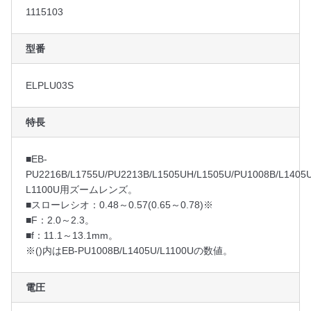
1115103
￥83,000
60日間
(￥91,300)
型番
ELPLU03S
特長
■EB-
PU2216B/L1755U/PU2213B/L1505UH/L1505U/PU1008B/L1405U
L1100U用ズームレンズ。
■スローレシオ：0.48～0.57(0.65～0.78)※
■F：2.0～2.3。
■f：11.1～13.1mm。
※()内はEB-PU1008B/L1405U/L1100Uの数値。
電圧