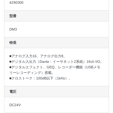
4290300
￥166,000
60日間
(￥182,600)
型番
DM3
特長
■アナログ入力16、アナログ出力8。
■デジタル入出力（Dante：イーサネット2系統）16ch I/O。
■デジタルエフェクト、GEQ、レコーダー機能（USBメモ
リーレコーディング）搭載。
■クロストーク：100dB以下（1kHz）。
電圧
DC24V