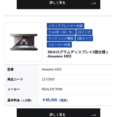
詳しく見る
メディアプレーヤー内蔵
フルHD（16：9）
23インチ
ライティング機能
3面タイプ
スピーカー内蔵
3Dホログラムディスプレイ3面仕様 |
dreamoc HD3
型番
dreamoc HD3
商品コード
1272503
メーカー
REALFICTION
￥85,000
基本料金
（税抜）
（１日間）
詳しく見る