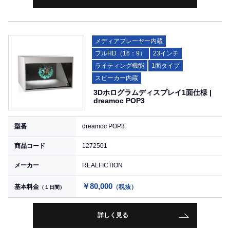
メディアプレーヤー内蔵
フルHD（16：9）
23インチ
ライティング機能
1面タイプ
スピーカー内蔵
3Dホログラムディスプレイ1面仕様 |
dreamoc POP3
型番
dreamoc POP3
商品コード
1272501
メーカー
REALFICTION
￥80,000
基本料金
（税抜）
（１日間）
詳しく見る