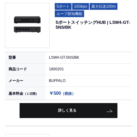
5ポート
10Gbps
最大伝送100m
ループ探知機能
5ポートスイッチングHUB | LSW4-GT-
5NS/BK
型番
LSW4-GT-5NS/BK
商品コード
1800201
メーカー
BUFFALO
￥500
基本料金
（税抜）
（１日間）
詳しく見る