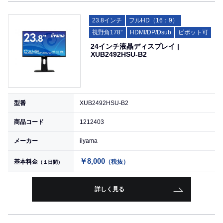
23.8インチ
フルHD（16：9）
視野角178°
HDMI/DP/Dsub
ピボット可
24インチ液晶ディスプレイ |
XUB2492HSU-B2
型番
XUB2492HSU-B2
商品コード
1212403
メーカー
iiyama
￥8,000
基本料金
（税抜）
（１日間）
詳しく見る