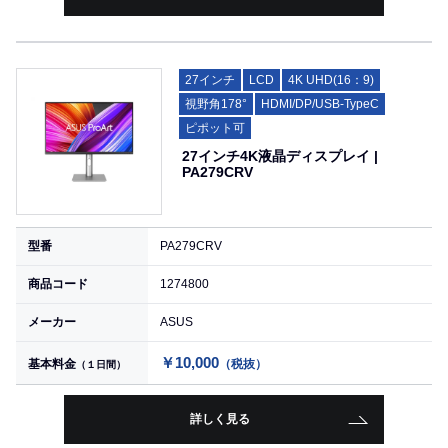
27インチ
LCD
4K UHD(16：9)
視野角178°
HDMI/DP/USB-TypeC
ピポット可
27インチ4K液晶ディスプレイ |
PA279CRV
型番
PA279CRV
商品コード
1274800
メーカー
ASUS
￥10,000
基本料金
（税抜）
（１日間）
詳しく見る