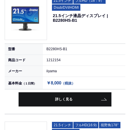
21.5インチ
フルHD（16：9）
Dsub/DVI/HDMI
21.5インチ液晶ディスプレイ |
B2280HS-B1
型番
B2280HS-B1
商品コード
1212154
メーカー
iiyama
￥8,000
基本料金
（税抜）
（１日間）
詳しく見る
21.5インチ
フルHD(16:9)
視野角178°