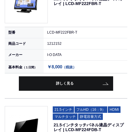
レイ | LCD-MF222FBR-T
型番
LCD-MF222FBR-T
商品コード
1212152
メーカー
I-O DATA
￥8,000
基本料金
（税抜）
（１日間）
詳しく見る
21.5インチ
フルHD（16：9）
HDMI
マルチタッチ
静電容量方式
21.5インチタッチパネル液晶ディスプ
レイ | LCD-MF224FDB-T