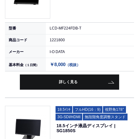
型番
LCD-MF224FDB-T
商品コード
1221800
メーカー
I-O DATA
￥8,000
基本料金
（税抜）
（１日間）
詳しく見る
18.5ｲﾝﾁ
フルHD(16：9)
視野角178°
3G-SDI/HDMI
無段階角度調整スタンド
18.5インチ液晶ディスプレイ |
SG1850S