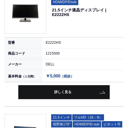
HDMI/DP/Dsub
21.5インチ液晶ディスプレイ |
E2222HS
型番
E2222HS
商品コード
1215500
メーカー
DELL
￥5,000
基本料金
（税抜）
（１日間）
詳しく見る
21.5インチ
フルHD（16：9）
視野角178°
HDMI/DP/D-sub
ピボット可