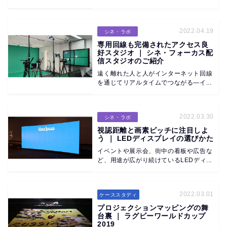
2022.04.19
シネ・ラボ
専用回線も完備されたアクセス良
好スタジオ ｜ シネ・フォーカス配
信スタジオのご紹介
遠く離れた人と人がインターネット回線
を通じてリアルタイムでつながる―イ...
2022.03.30
シネ・ラボ
視認距離と画素ピッチに注目しよ
う ｜ LEDディスプレイの選びかた
イベントや展示会、街中の看板や広告な
ど、用途が広がり続けているLEDディ...
2022.03.01
ケーススタディ
プロジェクションマッピングの舞
台裏 ｜ ラグビーワールドカップ
2019